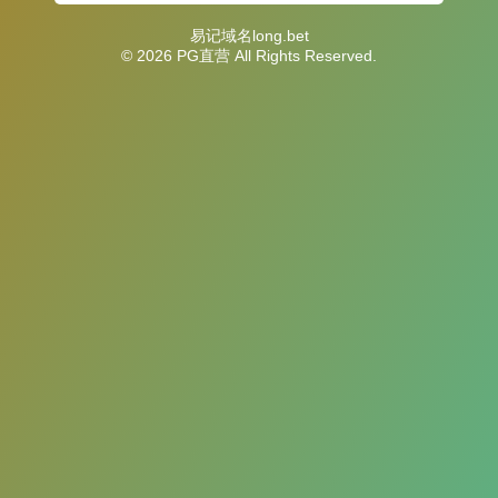
易记域名long.bet
© 2026 PG直营 All Rights Reserved.